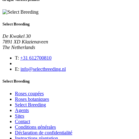
Select Breeding
De Kwakel 30
7891 XD Klazienaveen
The Netherlands
T:
+31 612700810
E:
info@selectbreeding.nl
Select Breeding
Roses coupées
Roses botaniques
Select Breeding
Agents
Sites
Contact
Conditions générales
Déclaration de confidentialité
Instructions plantation