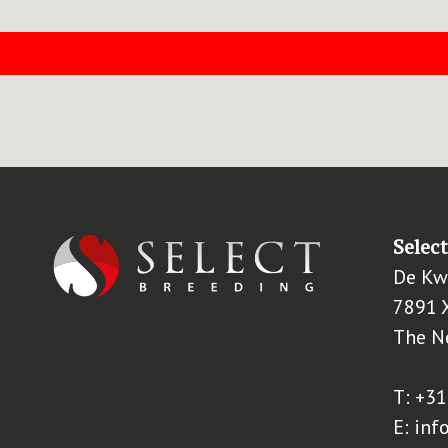
Selec
De Kw
7891 
The N
T:
+31
E:
inf