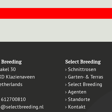
t Breeding
Select Breeding
akel 30
Schnittrosen
XD Klazienaveen
Garten- & Terras
etherlands
Select Breeding
Agenten
 612700810
Standorte
o@selectbreeding.nl
Kontakt